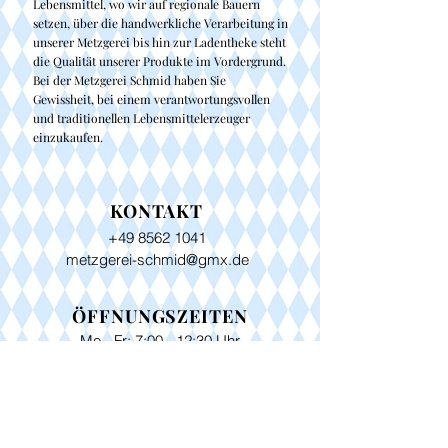
Lebensmittel, wo wir auf regionale Bauern
setzen, über die handwerkliche Verarbeitung in
unserer Metzgerei bis hin zur Ladentheke steht
die Qualität unserer Produkte im Vordergrund.
Bei der Metzgerei Schmid haben Sie
Gewissheit, bei einem verantwortungsvollen
und traditionellen Lebensmittelerzeuger
einzukaufen.
KONTAKT
+49 8562 1041
metzgerei-schmid@gmx.de
ÖFFNUNGSZEITEN
Mo - Fr: 7:00 - 12:30 Uhr
Di, Do und Fr: 14:00 - 17:30 Uhr
​​Sa: 7:00 - 12:00 Uhr
Sonn- und Feiertage geschlossen