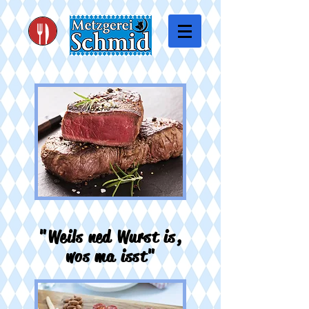
"Weils ned Wurst is,
wos ma isst"